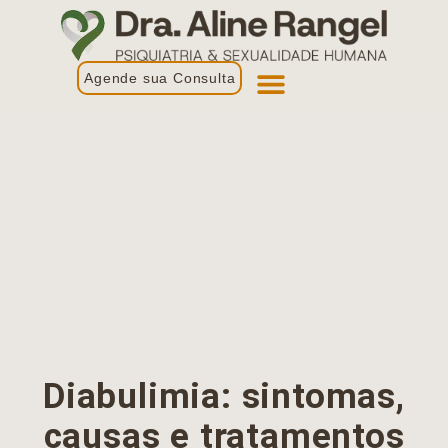
Agende sua Consulta
Primeira Consulta
Profissionais de Saúde
Diabulimia: sintomas,
causas e tratamentos