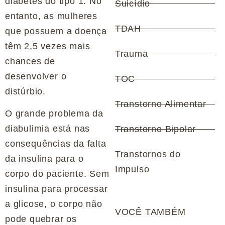
diabetes do tipo 1. No
Suicídio
entanto, as mulheres
TDAH
que possuem a doença
têm 2,5 vezes mais
Trauma
chances de
desenvolver o
TOC
distúrbio.
Transtorno Alimentar
O grande problema da
diabulimia está nas
Transtorno Bipolar
consequências da falta
Transtornos do
da insulina para o
Impulso
corpo do paciente. Sem
insulina para processar
a glicose, o corpo não
VOCÊ TAMBÉM
pode quebrar os