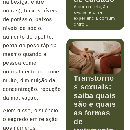
na bexiga, entre
A dor na relação
outras), baixos níveis
sexual é uma
experiência comum
de potássio, baixos
entre...
níveis de sódio,
aumento do apetite,
perda de peso rápida
mesmo quando a
pessoa come
normalmente ou come
Transtorno
muito, diminuição da
s sexuais:
concentração, redução
saiba quais
da motivação.
são e quais
Além disso, o silêncio,
as formas
o segredo em relação
de
aos números