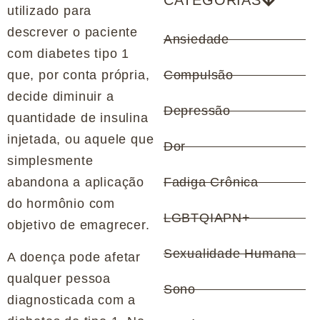
CATEGORIAS
utilizado para
descrever o paciente
Ansiedade
com diabetes tipo 1
que, por conta própria,
Compulsão
decide diminuir a
Depressão
quantidade de insulina
injetada, ou aquele que
Dor
simplesmente
abandona a aplicação
Fadiga Crônica
do hormônio com
LGBTQIAPN+
objetivo de emagrecer.
Sexualidade Humana
A doença pode afetar
qualquer pessoa
Sono
diagnosticada com a