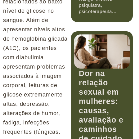
relacionados ao baixo
psiquiatra,
nível de glicose no
psicoterapeuta...
sangue. Além de
apresentar níveis altos
de hemoglobina glicada
(A1C), os pacientes
com diabulimia
apresentam problemas
Dor na
associados à imagem
relação
corporal, leituras de
sexual em
glicose extremamente
mulheres:
altas, depressão,
causas,
alterações de humor,
avaliação e
fadiga, infecções
caminhos
frequentes (fúngicas,
de cuidado