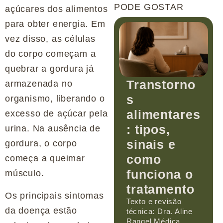
PODE GOSTAR
açúcares dos alimentos
para obter energia. Em
vez disso, as células
do corpo começam a
quebrar a gordura já
Transtorno
armazenada no
s
organismo, liberando o
alimentares
excesso de açúcar pela
: tipos,
urina. Na ausência de
sinais e
gordura, o corpo
como
começa a queimar
funciona o
músculo.
tratamento
Os principais sintomas
Texto e revisão
da doença estão
técnica: Dra. Aline
Rangel Médica