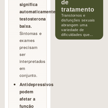
de
significa
tratamento
automaticamente
Transtornos e
testosterona
disfunções sexuais
abrangem uma
baixa.
variedade de
Sintomas e
dificuldades que...
exames
precisam
ser
interpretados
em
conjunto.
Antidepressivos
podem
afetar a
função