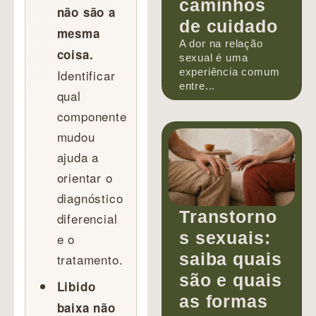
caminhos
não são a
de cuidado
mesma
A dor na relação
coisa.
sexual é uma
experiência comum
Identificar
entre...
qual
componente
mudou
ajuda a
orientar o
diagnóstico
Transtorno
diferencial
s sexuais:
e o
saiba quais
tratamento.
são e quais
Libido
as formas
baixa não