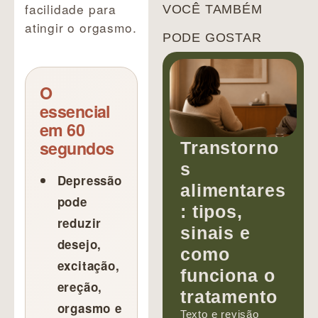
facilidade para
VOCÊ TAMBÉM
atingir o orgasmo.
PODE GOSTAR
O
essencial
em 60
segundos
Transtorno
s
Depressão
alimentares
pode
: tipos,
reduzir
sinais e
desejo,
como
excitação,
funciona o
ereção,
tratamento
orgasmo e
Texto e revisão