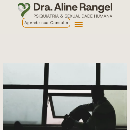
Agende sua Consulta
Primeira Consulta
Profissionais de Saúde