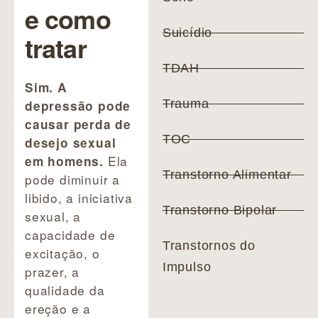
e como
Suicídio
tratar
TDAH
Sim. A
Trauma
depressão pode
causar perda de
TOC
desejo sexual
Ela
em homens.
Transtorno Alimentar
pode diminuir a
libido, a iniciativa
Transtorno Bipolar
sexual, a
capacidade de
Transtornos do
excitação, o
Impulso
prazer, a
qualidade da
ereção e a