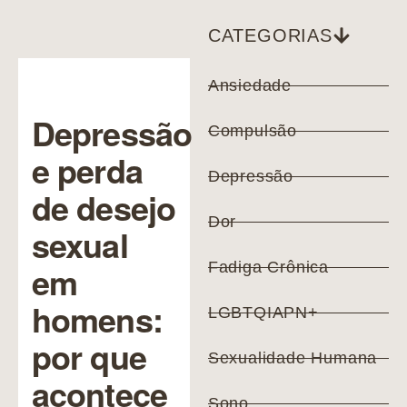
CATEGORIAS
Ansiedade
Depressão
Compulsão
e perda
Depressão
de desejo
Dor
sexual
em
Fadiga Crônica
homens:
LGBTQIAPN+
por que
Sexualidade Humana
acontece
Sono