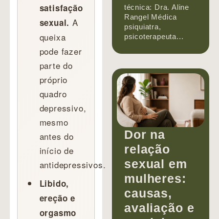
satisfação
técnica: Dra. Aline
Rangel Médica
A
sexual.
psiquiatra,
queixa
psicoterapeuta...
pode fazer
parte do
próprio
quadro
depressivo,
mesmo
Dor na
antes do
relação
início de
sexual em
antidepressivos.
mulheres:
Libido,
causas,
ereção e
avaliação e
orgasmo