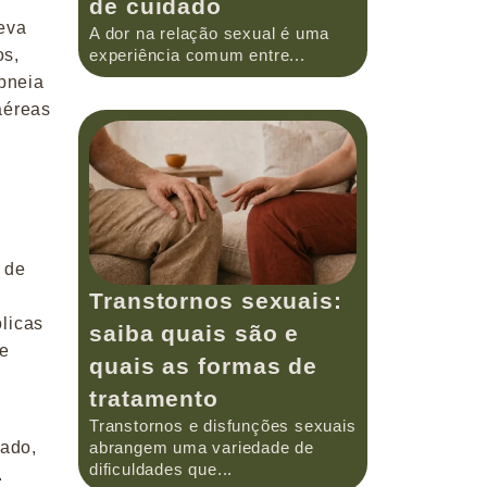
de cuidado
eva
A dor na relação sexual é uma
experiência comum entre...
os,
apneia
aéreas
 de
Transtornos sexuais:
ólicas
saiba quais são e
de
quais as formas de
tratamento
Transtornos e disfunções sexuais
rado,
abrangem uma variedade de
dificuldades que...
.