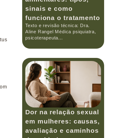
sinais e como
funciona o tratamento
Texto e revisão técnica: Dra.
Aline Rangel Médica psiquiatra,
psicoterapeuta...
tus
com
Dor na relação sexual
em mulheres: causas,
avaliação e caminhos