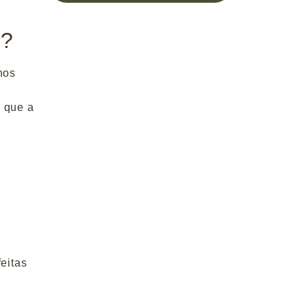
a?
nos
a que a
eitas