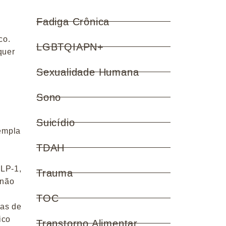
Fadiga Crônica
co.
LGBTQIAPN+
quer
Sexualidade Humana
Sono
Suicídio
templa
TDAH
GLP-1,
Trauma
 não
TOC
eas de
ico
Transtorno Alimentar