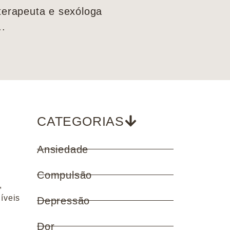
oterapeuta e sexóloga
..
CATEGORIAS
Ansiedade
Compulsão
,
íveis
Depressão
Dor