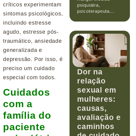
críticos experimentam
psiquiatra,
psicoterapeuta...
sintomas psicológicos,
incluindo estresse
agudo, estresse pós-
traumático, ansiedade
generalizada e
depressão. Por isso, é
preciso um cuidado
Dor na
especial com todos.
relação
sexual em
Cuidados
mulheres:
com a
causas,
família do
avaliação e
paciente
caminhos
de cuidado