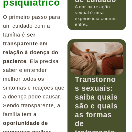
psiquiátrico
A dor na relação
sexual é uma
O primeiro passo para
experiência comum
entre...
um cuidado com a
família é
ser
transparente em
relação à doença do
paciente
. Ela precisa
saber e entender
Transtorno
melhor todos os
s sexuais:
sintomas e reações que
saiba quais
a doença pode causar.
são e quais
Sendo transparente, a
as formas
família tem a
de
oportunidade de
conversar melhor