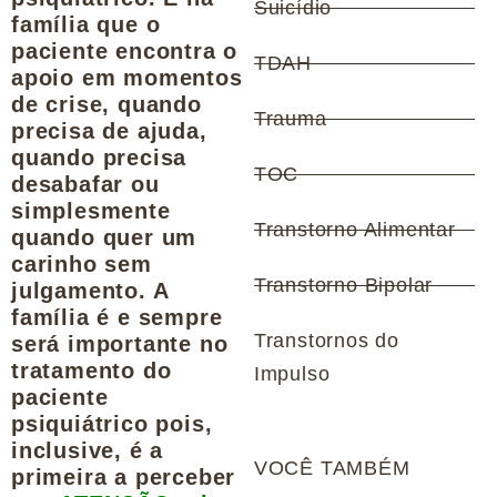
Suicídio
família que o
paciente encontra o
TDAH
apoio em momentos
de crise, quando
Trauma
precisa de ajuda,
quando precisa
TOC
desabafar ou
simplesmente
Transtorno Alimentar
quando quer um
carinho sem
Transtorno Bipolar
julgamento. A
família é e sempre
Transtornos do
será importante no
tratamento do
Impulso
paciente
psiquiátrico pois,
inclusive, é a
VOCÊ TAMBÉM
primeira a perceber