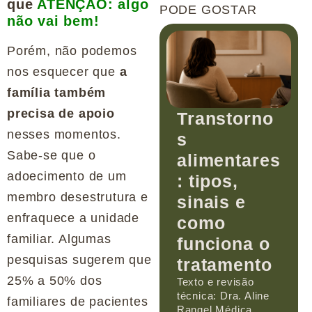
que
ATENÇÃO: algo
PODE GOSTAR
não vai bem!
Porém, não podemos
nos esquecer que
a
família também
precisa de apoio
Transtorno
nesses momentos.
s
Sabe-se que o
alimentares
adoecimento de um
: tipos,
membro desestrutura e
sinais e
enfraquece a unidade
como
familiar. Algumas
funciona o
pesquisas sugerem que
tratamento
25% a 50% dos
Texto e revisão
técnica: Dra. Aline
familiares de pacientes
Rangel Médica