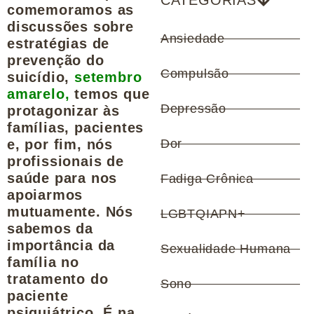
CATEGORIAS
comemoramos as
discussões sobre
Ansiedade
estratégias de
prevenção do
Compulsão
suicídio,
setembro
amarelo
,
temos que
Depressão
protagonizar às
famílias, pacientes
e, por fim, nós
Dor
profissionais de
saúde para nos
Fadiga Crônica
apoiarmos
mutuamente. Nós
LGBTQIAPN+
sabemos da
importância da
Sexualidade Humana
família no
tratamento do
Sono
paciente
psiquiátrico. É na