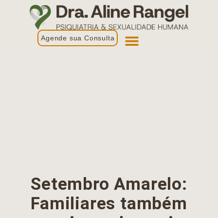
Agende sua Consulta
Primeira Consulta
Profissionais de Saúde
Setembro Amarelo:
Familiares também