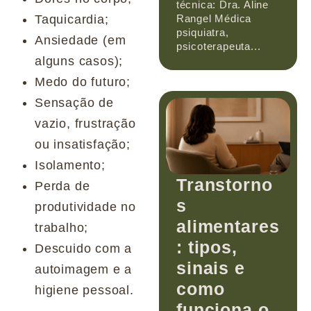
técnica: Dra. Aline
Rangel Médica
Taquicardia;
psiquiatra,
Ansiedade (em
psicoterapeuta...
alguns casos);
Medo do futuro;
Sensação de
vazio, frustração
ou insatisfação;
Isolamento;
Transtorno
Perda de
s
produtividade no
alimentares
trabalho;
: tipos,
Descuido com a
sinais e
autoimagem e a
como
higiene pessoal.
funciona o