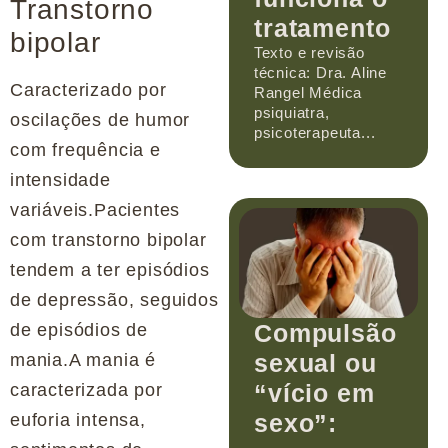
Transtorno
tratamento
bipolar
Texto e revisão
técnica: Dra. Aline
Caracterizado por
Rangel Médica
psiquiatra,
oscilações de humor
psicoterapeuta...
com frequência e
intensidade
variáveis.Pacientes
com transtorno bipolar
tendem a ter episódios
de depressão, seguidos
Compulsão
de episódios de
sexual ou
mania.A mania é
“vício em
caracterizada por
sexo”:
euforia intensa,