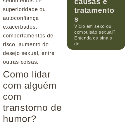
causas e
sentimentos de
tratamento
superioridade ou
s
autoconfiança
Vício em sexo ou
exacerbados,
compulsão sexual?
comportamentos de
Entenda os sinais
de...
risco, aumento do
desejo sexual, entre
outras coisas.
Como lidar
com alguém
com
transtorno de
humor?