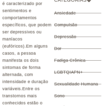
CATEGORIAS
é caracterizado por
sentimentos e
Ansiedade
comportamentos
específicos, que podem
Compulsão
ser depressivos ou
Depressão
maníacos
(eufóricos).Em alguns
Dor
casos, a pessoa
manifesta os dois
Fadiga Crônica
sintomas de forma
LGBTQIAPN+
alternada, com
intensidade e duração
Sexualidade Humana
variáveis.Entre os
transtornos mais
Sono
conhecidos estão o