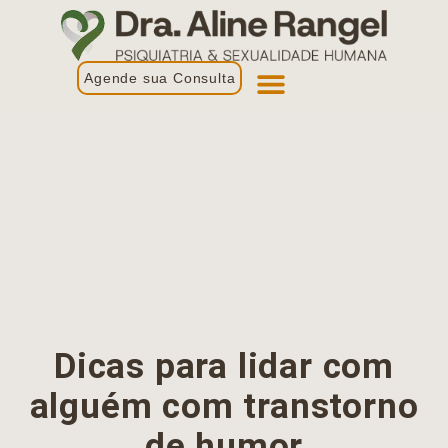
Agende sua Consulta
Primeira Consulta
Profissionais de Saúde
Dicas para lidar com
alguém com transtorno
de humor