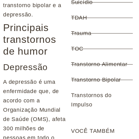
Suicídio
transtorno bipolar e a
depressão.
TDAH
Principais
Trauma
transtornos
de humor
TOC
Transtorno Alimentar
Depressão
Transtorno Bipolar
A depressão é uma
enfermidade que, de
Transtornos do
acordo com a
Impulso
Organização Mundial
de Saúde (OMS), afeta
300 milhões de
VOCÊ TAMBÉM
pessoas em todo o