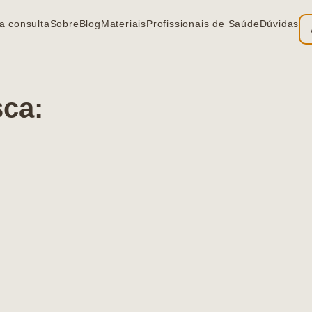
a consulta
Sobre
Blog
Materiais
Profissionais de Saúde
Dúvidas
sca: