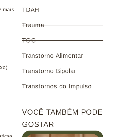
TDAH
z mais
Trauma
TOC
Transtorno Alimentar
xo);
Transtorno Bipolar
Transtornos do Impulso
VOCÊ TAMBÉM PODE
GOSTAR
áticas