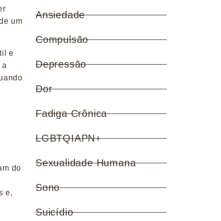
er
Ansiedade
 de um
Compulsão
il e
Depressão
 a
quando
Dor
Fadiga Crônica
LGBTQIAPN+
Sexualidade Humana
jam do
Sono
s e,
Suicídio