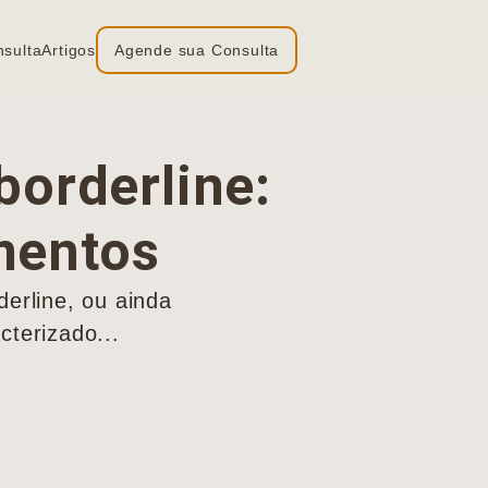
nsulta
Artigos
Agende sua Consulta
borderline:
mentos
erline, ou ainda
cterizado...