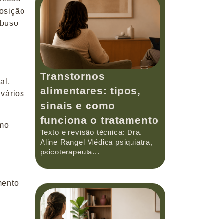
posição
abuso
Transtornos
al,
alimentares: tipos,
 vários
sinais e como
funciona o tratamento
omo
Texto e revisão técnica: Dra.
Aline Rangel Médica psiquiatra,
psicoterapeuta...
mento