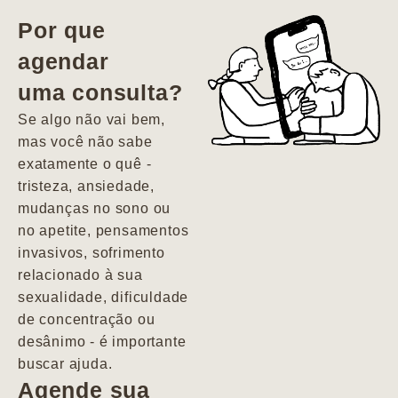
vida. Ela me
Por que
encontrou num
agendar
estado misto de
uma consulta?
depressão e
agitação com
Se algo não vai bem,
pensamentos
mas você não sabe
suicidas. Hoje
exatamente o quê -
vivo minha vida
tristeza, ansiedade,
com força, vontade
mudanças no sono ou
e alegria. Uma
no apetite, pensamentos
psiquiatra que se
invasivos, sofrimento
importa de
relacionado à sua
verdade com seus
sexualidade, dificuldade
pacientes de
de concentração ou
forma
desânimo - é importante
profundamente
buscar ajuda.
humana.
Agende sua