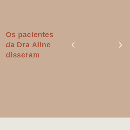
Os pacientes
da Dra Aline
disseram
Dr. Aline
literalmente
salvou a minha