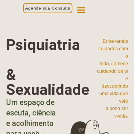
Agende sua Consulta
Primeira Consulta
Profissionais de Saúde
Psiquiatria
Entre tantos
cuidados com
o
todo, comece
&
cuidando de si
e
Sexualidade
descobrindo
uma vida que
Um espaço de
vale
a pena ser
escuta, ciência
vivida.
e acolhimento
para você.