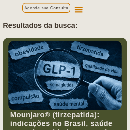
Agende sua Consulta
Primeira Consulta
Profissionais de Saúde
Resultados da busca:
Mounjaro® (tirzepatida):
indicações no Brasil, saúde