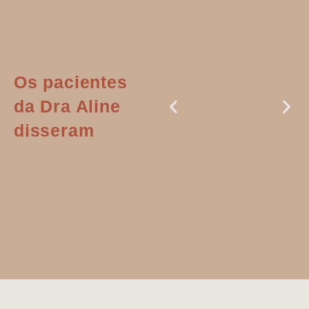
Os pacientes
da Dra Aline
disseram
Dr. Aline
literalmente
salvou a minha