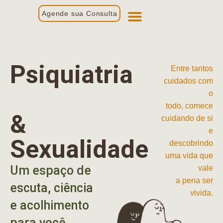
Agende sua Consulta
Primeira Consulta
Profissionais de Saúde
Psiquiatria
Entre tantos
cuidados com
o
todo, comece
&
cuidando de si
e
Sexualidade
descobrindo
uma vida que
Um espaço de
vale
a pena ser
escuta, ciência
vivida.
e acolhimento
para você.