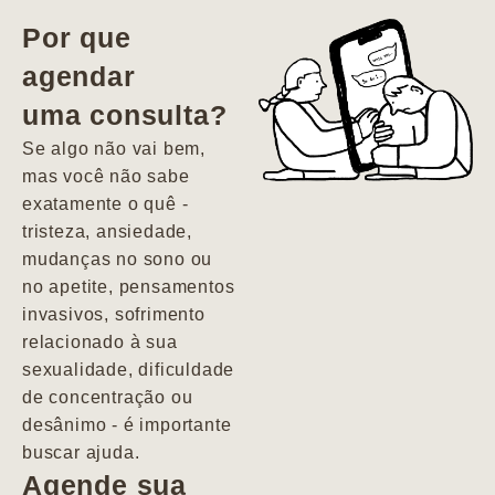
vida. Ela me
Por que
encontrou num
agendar
estado misto de
uma consulta?
depressão e
agitação com
Se algo não vai bem,
pensamentos
mas você não sabe
suicidas. Hoje
exatamente o quê -
vivo minha vida
tristeza, ansiedade,
com força, vontade
mudanças no sono ou
e alegria. Uma
no apetite, pensamentos
psiquiatra que se
invasivos, sofrimento
importa de
relacionado à sua
verdade com seus
sexualidade, dificuldade
pacientes de
de concentração ou
forma
desânimo - é importante
profundamente
buscar ajuda.
humana.
Agende sua