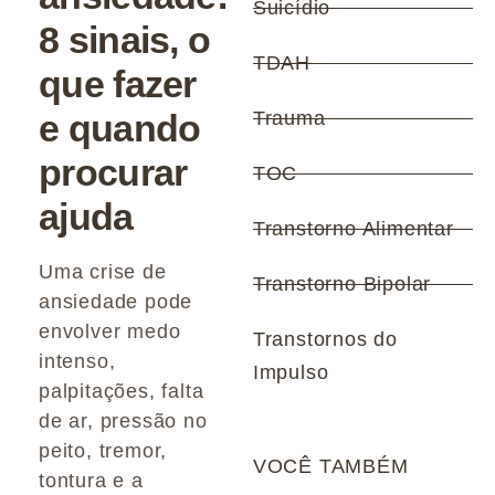
Suicídio
8 sinais, o
TDAH
que fazer
e quando
Trauma
procurar
TOC
ajuda
Transtorno Alimentar
Uma crise de
Transtorno Bipolar
ansiedade pode
envolver medo
Transtornos do
intenso,
Impulso
palpitações, falta
de ar, pressão no
peito, tremor,
VOCÊ TAMBÉM
tontura e a