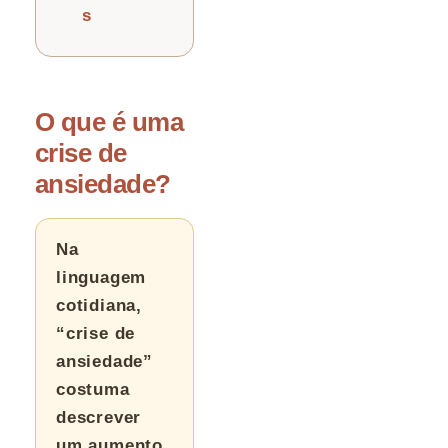
s
O que é uma
crise de
ansiedade?
Na
linguagem
cotidiana,
“crise de
ansiedade”
costuma
descrever
um aumento