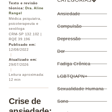
CATEGORIAS
Texto e revisão
técnica:
Dra. Aline
Rangel
Ansiedade
Médica psiquiatra,
psicoterapeuta e
Compulsão
sexóloga
CRM-SP 132.102 |
Depressão
RQE 39.196
Publicado em:
12/08/2022
Dor
|
Atualizado em:
Fadiga Crônica
29/07/2026
|
Leitura aproximada:
LGBTQIAPN+
12 min
Sexualidade Humana
Crise de
Sono
ansiedade: