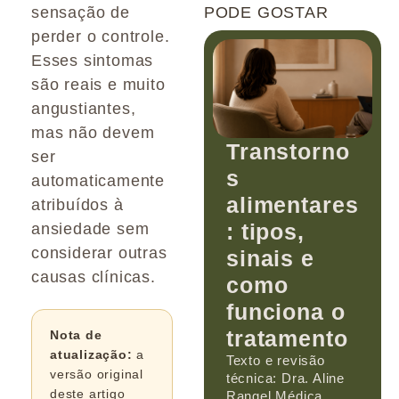
sensação de
PODE GOSTAR
perder o controle.
Esses sintomas
são reais e muito
angustiantes,
mas não devem
Transtorno
ser
s
automaticamente
alimentares
atribuídos à
: tipos,
ansiedade sem
considerar outras
sinais e
causas clínicas.
como
funciona o
tratamento
Nota de
atualização:
a
Texto e revisão
versão original
técnica: Dra. Aline
deste artigo
Rangel Médica