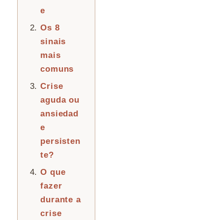
e
Os 8
sinais
mais
comuns
Crise
aguda ou
ansiedad
e
persisten
te?
O que
fazer
durante a
crise