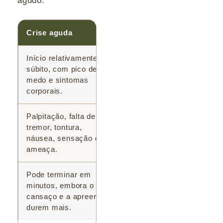
agudo.
Crise aguda
Ansiedade persistente
Início relativamente
Preocupação difícil de
súbito, com pico de
controlar, presente por
medo e sintomas
muitos dias ou semanas.
corporais.
Palpitação, falta de ar,
Insônia, tensão muscular,
tremor, tontura,
irritabilidade, inquietação,
náusea, sensação de
fadiga e dificuldade de
ameaça.
concentração.
Pode terminar em
Pode oscilar, mas tende a
minutos, embora o
permanecer e influenciar
cansaço e a apreensão
decisões e hábitos.
durem mais.