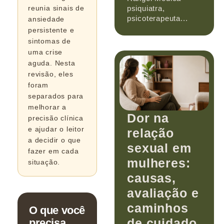
psiquiatra,
reunia sinais de
psicoterapeuta...
ansiedade
persistente e
sintomas de
uma crise
aguda. Nesta
revisão, eles
foram
separados para
melhorar a
Dor na
precisão clínica
e ajudar o leitor
relação
a decidir o que
sexual em
fazer em cada
mulheres:
situação.
causas,
avaliação e
caminhos
O que você
de cuidado
precisa