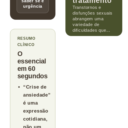
tratamento
saber se é
urgência
Transtornos e
disfunções sexuais
abrangem uma
variedade de
dificuldades que...
RESUMO
CLÍNICO
O
essencial
em 60
segundos
“Crise de
ansiedade”
é uma
expressão
cotidiana,
não um