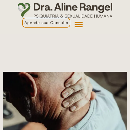
Agende sua Consulta
Primeira Consulta
Profissionais de Saúde