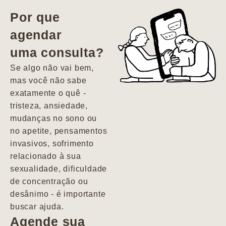
vida. Ela me
Por que
encontrou num
agendar
estado misto de
uma consulta?
depressão e
agitação com
Se algo não vai bem,
pensamentos
mas você não sabe
suicidas. Hoje
exatamente o quê -
vivo minha vida
tristeza, ansiedade,
com força, vontade
mudanças no sono ou
e alegria. Uma
no apetite, pensamentos
psiquiatra que se
invasivos, sofrimento
importa de
relacionado à sua
verdade com seus
sexualidade, dificuldade
pacientes de
de concentração ou
forma
desânimo - é importante
profundamente
buscar ajuda.
humana.
Agende sua