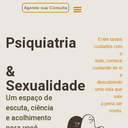
Agende sua Consulta
Primeira Consulta
Profissionais de Saúde
Psiquiatria
Entre tantos
cuidados com
o
todo, comece
&
cuidando de si
e
Sexualidade
descobrindo
uma vida que
Um espaço de
vale
a pena ser
escuta, ciência
vivida.
e acolhimento
para você.