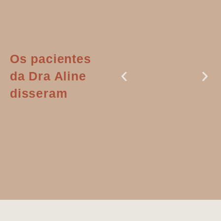
Os pacientes
da Dra Aline
disseram
Dr. Aline
literalmente
salvou a minha