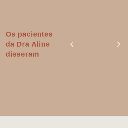
Os pacientes
da Dra Aline
disseram
Dr. Aline
literalmente
salvou a minha