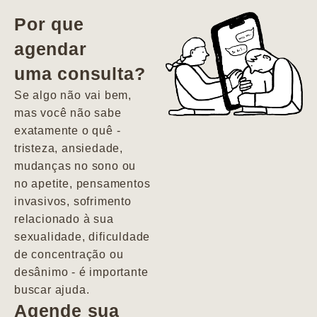
vida. Ela me
Por que
encontrou num
agendar
estado misto de
uma consulta?
depressão e
agitação com
Se algo não vai bem,
pensamentos
mas você não sabe
suicidas. Hoje
exatamente o quê -
vivo minha vida
tristeza, ansiedade,
com força, vontade
mudanças no sono ou
e alegria. Uma
no apetite, pensamentos
psiquiatra que se
invasivos, sofrimento
importa de
relacionado à sua
verdade com seus
sexualidade, dificuldade
pacientes de
de concentração ou
forma
desânimo - é importante
profundamente
buscar ajuda.
humana.
Agende sua