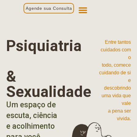
Agende sua Consulta
Primeira Consulta
Profissionais de Saúde
Psiquiatria
Entre tantos
cuidados com
o
todo, comece
&
cuidando de si
e
Sexualidade
descobrindo
uma vida que
Um espaço de
vale
a pena ser
escuta, ciência
vivida.
e acolhimento
para você.