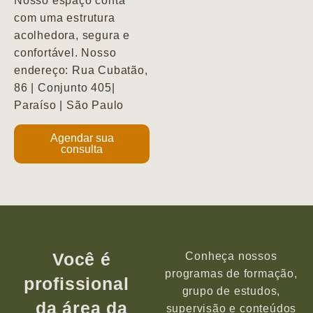
Nosso espaço conta
com uma estrutura
acolhedora, segura e
confortável. Nosso
endereço: Rua Cubatão,
86 | Conjunto 405|
Paraíso | São Paulo
Agendar sua
consulta
Você é
Conheça nossos
programas de formação,
profissional
grupo de estudos,
da área da
supervisão e conteúdos