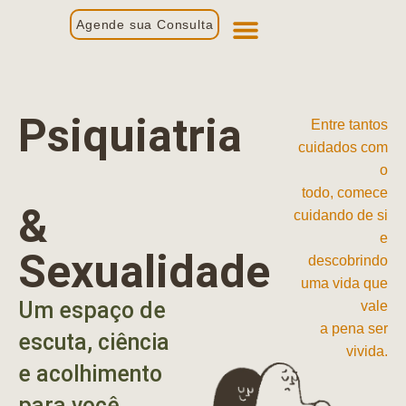
Agende sua Consulta
Primeira Consulta
Profissionais de Saúde
Psiquiatria
Entre tantos
cuidados com
o
todo, comece
&
cuidando de si
e
Sexualidade
descobrindo
uma vida que
Um espaço de
vale
a pena ser
escuta, ciência
vivida.
e acolhimento
para você.