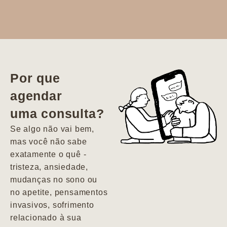
Dr. Aline
literalmente
salvou a minha
vida. Ela me
Por que
encontrou num
agendar
estado misto de
uma consulta?
depressão e
agitação com
Se algo não vai bem,
pensamentos
mas você não sabe
suicidas. Hoje
exatamente o quê -
vivo minha vida
tristeza, ansiedade,
com força, vontade
mudanças no sono ou
e alegria. Uma
no apetite, pensamentos
psiquiatra que se
invasivos, sofrimento
importa de
relacionado à sua
verdade com seus