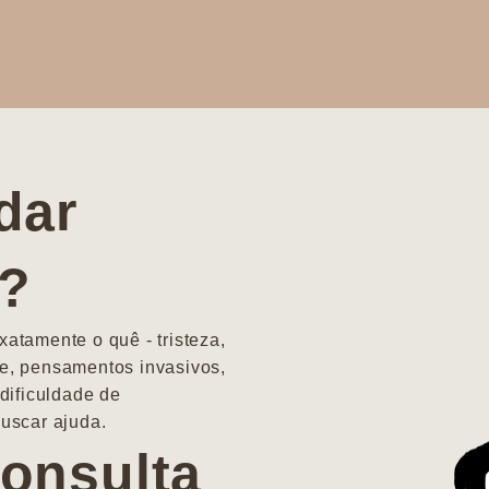
dar
a?
atamente o quê - tristeza,
e, pensamentos invasivos,
dificuldade de
uscar ajuda.
onsulta