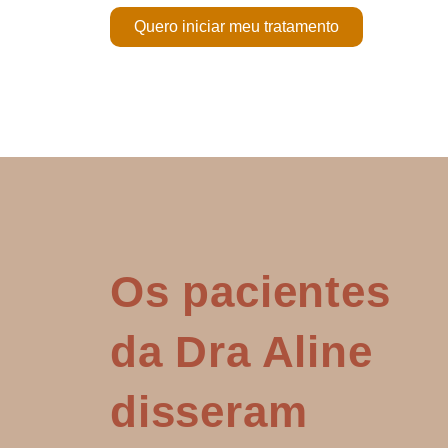
Quero iniciar meu tratamento
Os pacientes
da Dra Aline
disseram