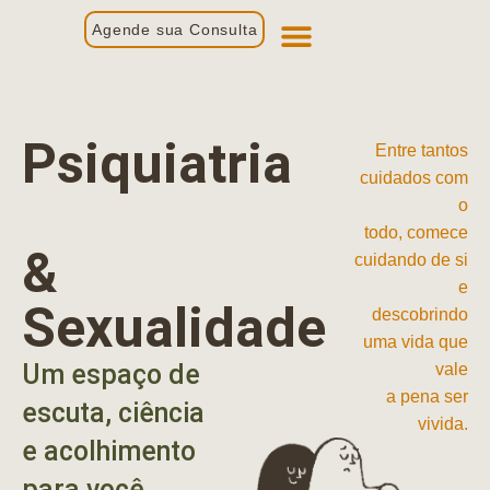
Agende sua Consulta
Primeira Consulta
Profissionais de Saúde
Psiquiatria
Entre tantos
cuidados com
o
todo, comece
&
cuidando de si
e
Sexualidade
descobrindo
uma vida que
Um espaço de
vale
a pena ser
escuta, ciência
vivida.
e acolhimento
para você.