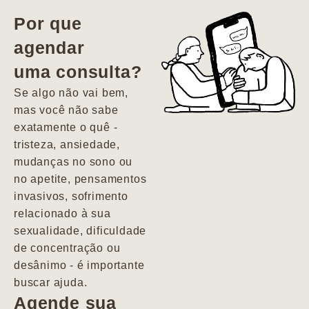
vida. Ela me
Por que
encontrou num
agendar
estado misto de
uma consulta?
depressão e
agitação com
Se algo não vai bem,
pensamentos
mas você não sabe
suicidas. Hoje
exatamente o quê -
vivo minha vida
tristeza, ansiedade,
com força, vontade
mudanças no sono ou
e alegria. Uma
no apetite, pensamentos
psiquiatra que se
invasivos, sofrimento
importa de
relacionado à sua
verdade com seus
sexualidade, dificuldade
pacientes de
de concentração ou
forma
desânimo - é importante
profundamente
buscar ajuda.
humana.
Agende sua