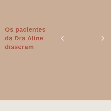
Os pacientes
da Dra Aline
disseram
Dr. Aline
literalmente
salvou a minha