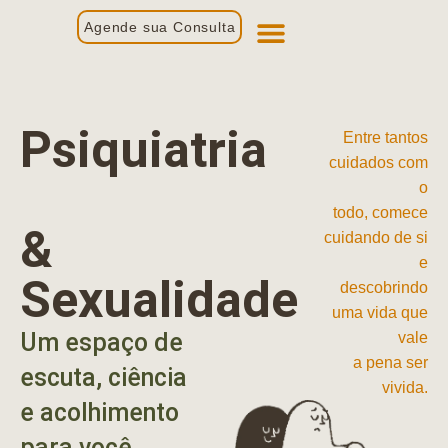
Agende sua Consulta
Primeira Consulta
Profissionais de Saúde
Psiquiatria
Entre tantos
cuidados com
o
todo, comece
&
cuidando de si
e
Sexualidade
descobrindo
uma vida que
Um espaço de
vale
a pena ser
escuta, ciência
vivida.
e acolhimento
para você.