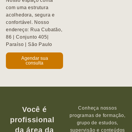
Nosso espaço conta
com uma estrutura
acolhedora, segura e
confortável. Nosso
endereço: Rua Cubatão,
86 | Conjunto 405|
Paraíso | São Paulo
Agendar sua
consulta
Você é
Conheça nossos
programas de formação,
profissional
grupo de estudos,
da área da
supervisão e conteúdos