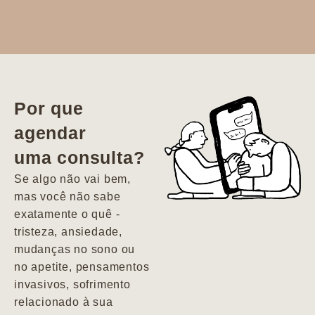
Dr. Aline
literalmente
salvou a minha
vida. Ela me
Por que
encontrou num
agendar
estado misto de
uma consulta?
depressão e
agitação com
Se algo não vai bem,
pensamentos
mas você não sabe
suicidas. Hoje
exatamente o quê -
vivo minha vida
tristeza, ansiedade,
com força, vontade
mudanças no sono ou
e alegria. Uma
no apetite, pensamentos
psiquiatra que se
invasivos, sofrimento
importa de
relacionado à sua
verdade com seus