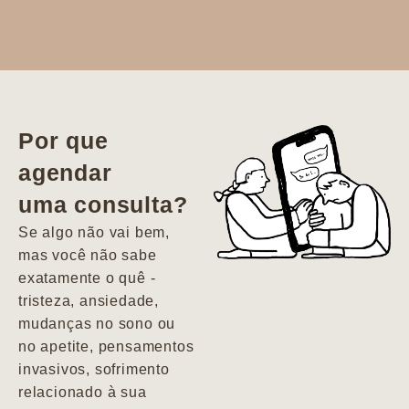
Dr. Aline
literalmente
salvou a minha
vida. Ela me
Por que
encontrou num
agendar
estado misto de
uma consulta?
depressão e
agitação com
Se algo não vai bem,
pensamentos
mas você não sabe
suicidas. Hoje
exatamente o quê -
vivo minha vida
tristeza, ansiedade,
com força, vontade
mudanças no sono ou
e alegria. Uma
no apetite, pensamentos
psiquiatra que se
invasivos, sofrimento
importa de
relacionado à sua
verdade com seus