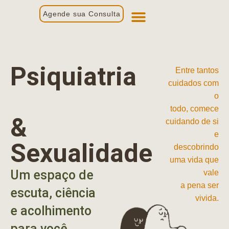
Agende sua Consulta
Primeira Consulta
Profissionais de Saúde
Psiquiatria
Entre tantos
cuidados com
o
todo, comece
&
cuidando de si
e
Sexualidade
descobrindo
uma vida que
Um espaço de
vale
a pena ser
escuta, ciência
vivida.
e acolhimento
para você.