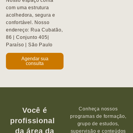
Nosso espaço conta
com uma estrutura
acolhedora, segura e
confortável. Nosso
endereço: Rua Cubatão,
86 | Conjunto 405|
Paraíso | São Paulo
Agendar sua
consulta
Você é
Conheça nossos
programas de formação,
profissional
grupo de estudos,
da área da
supervisão e conteúdos