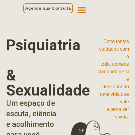
Agende sua Consulta
Primeira Consulta
Profissionais de Saúde
Psiquiatria
Entre tantos
cuidados com
o
todo, comece
&
cuidando de si
e
Sexualidade
descobrindo
uma vida que
Um espaço de
vale
a pena ser
escuta, ciência
vivida.
e acolhimento
para você.