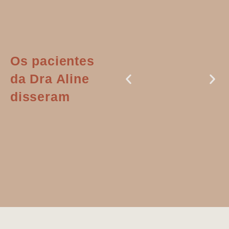
Os pacientes
da Dra Aline
disseram
Dr. Aline
literalmente
salvou a minha