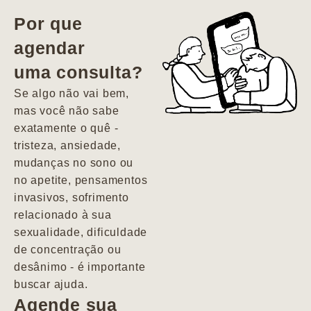
vida. Ela me
Por que
encontrou num
agendar
estado misto de
uma consulta?
depressão e
agitação com
Se algo não vai bem,
pensamentos
mas você não sabe
suicidas. Hoje
exatamente o quê -
vivo minha vida
tristeza, ansiedade,
com força, vontade
mudanças no sono ou
e alegria. Uma
no apetite, pensamentos
psiquiatra que se
invasivos, sofrimento
importa de
relacionado à sua
verdade com seus
sexualidade, dificuldade
pacientes de
de concentração ou
forma
desânimo - é importante
profundamente
buscar ajuda.
humana.
Agende sua