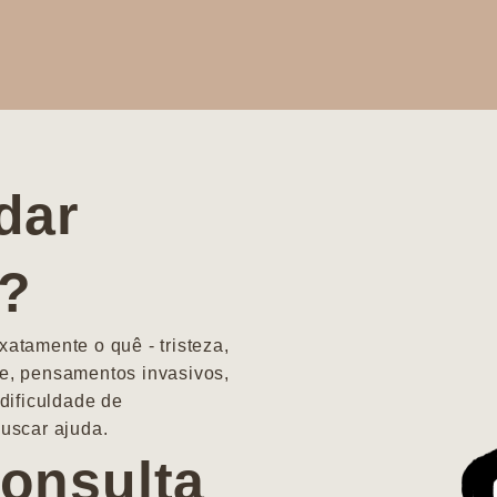
dar
a?
atamente o quê - tristeza,
e, pensamentos invasivos,
dificuldade de
uscar ajuda.
onsulta