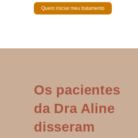
Quero iniciar meu tratamento
Os pacientes
da Dra Aline
disseram