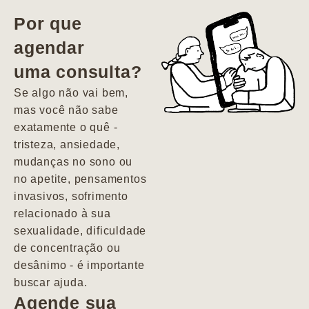
vida. Ela me
Por que
encontrou num
agendar
estado misto de
uma consulta?
depressão e
agitação com
Se algo não vai bem,
pensamentos
mas você não sabe
suicidas. Hoje
exatamente o quê -
vivo minha vida
tristeza, ansiedade,
com força, vontade
mudanças no sono ou
e alegria. Uma
no apetite, pensamentos
psiquiatra que se
invasivos, sofrimento
importa de
relacionado à sua
verdade com seus
sexualidade, dificuldade
pacientes de
de concentração ou
forma
desânimo - é importante
profundamente
buscar ajuda.
humana.
Agende sua