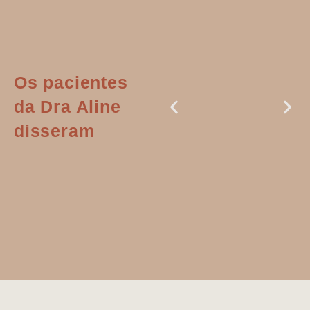
Os pacientes
da Dra Aline
disseram
Dr. Aline
literalmente
salvou a minha