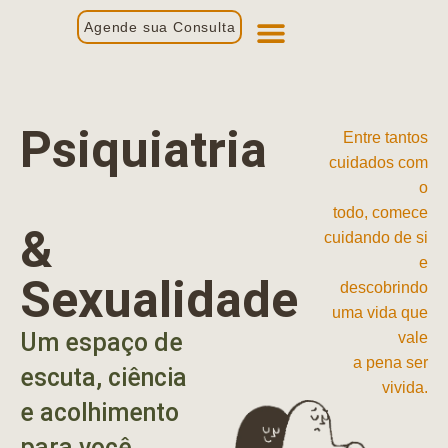
Agende sua Consulta
Primeira Consulta
Profissionais de Saúde
Psiquiatria
Entre tantos
cuidados com
o
todo, comece
&
cuidando de si
e
Sexualidade
descobrindo
uma vida que
Um espaço de
vale
a pena ser
escuta, ciência
vivida.
e acolhimento
para você.