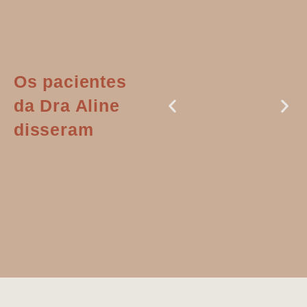
Os pacientes
da Dra Aline
disseram
Dr. Aline
literalmente
salvou a minha