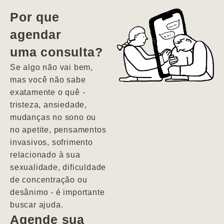
vida. Ela me
Por que
encontrou num
agendar
estado misto de
uma consulta?
depressão e
agitação com
Se algo não vai bem,
pensamentos
mas você não sabe
suicidas. Hoje
exatamente o quê -
vivo minha vida
tristeza, ansiedade,
com força, vontade
mudanças no sono ou
e alegria. Uma
no apetite, pensamentos
psiquiatra que se
invasivos, sofrimento
importa de
relacionado à sua
verdade com seus
sexualidade, dificuldade
pacientes de
de concentração ou
forma
desânimo - é importante
profundamente
buscar ajuda.
humana.
Agende sua