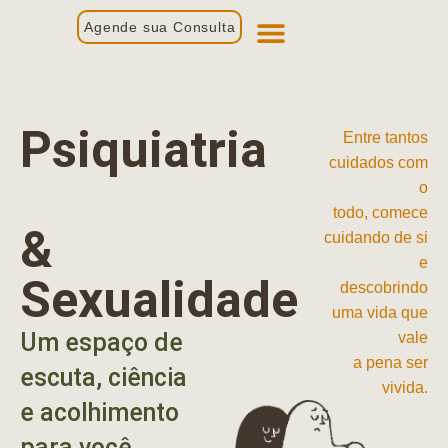
Agende sua Consulta
Primeira Consulta
Profissionais de Saúde
Psiquiatria
Entre tantos
cuidados com
o
todo, comece
&
cuidando de si
e
Sexualidade
descobrindo
uma vida que
Um espaço de
vale
a pena ser
escuta, ciência
vivida.
e acolhimento
para você.