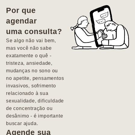
vida. Ela me
Por que
encontrou num
agendar
estado misto de
uma consulta?
depressão e
agitação com
Se algo não vai bem,
pensamentos
mas você não sabe
suicidas. Hoje
exatamente o quê -
vivo minha vida
tristeza, ansiedade,
com força, vontade
mudanças no sono ou
e alegria. Uma
no apetite, pensamentos
psiquiatra que se
invasivos, sofrimento
importa de
relacionado à sua
verdade com seus
sexualidade, dificuldade
pacientes de
de concentração ou
forma
desânimo - é importante
profundamente
buscar ajuda.
humana.
Agende sua