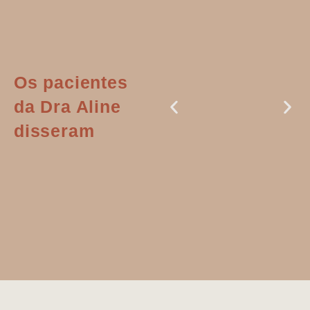
Os pacientes
da Dra Aline
disseram
Dr. Aline
literalmente
salvou a minha