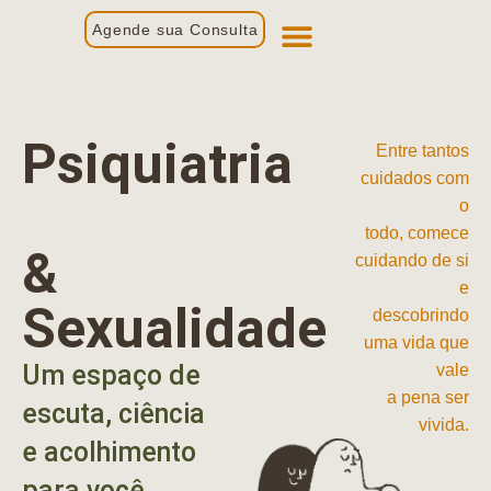
Agende sua Consulta
Primeira Consulta
Profissionais de Saúde
Psiquiatria
Entre tantos
cuidados com
o
todo, comece
&
cuidando de si
e
Sexualidade
descobrindo
uma vida que
Um espaço de
vale
a pena ser
escuta, ciência
vivida.
e acolhimento
para você.