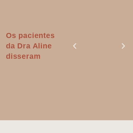
Os pacientes
da Dra Aline
disseram
Dr. Aline
literalmente
salvou a minha