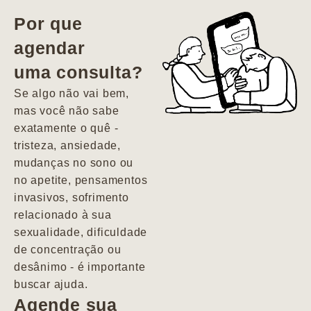
vida. Ela me
Por que
encontrou num
agendar
estado misto de
uma consulta?
depressão e
agitação com
Se algo não vai bem,
pensamentos
mas você não sabe
suicidas. Hoje
exatamente o quê -
vivo minha vida
tristeza, ansiedade,
com força, vontade
mudanças no sono ou
e alegria. Uma
no apetite, pensamentos
psiquiatra que se
invasivos, sofrimento
importa de
relacionado à sua
verdade com seus
sexualidade, dificuldade
pacientes de
de concentração ou
forma
desânimo - é importante
profundamente
buscar ajuda.
humana.
Agende sua