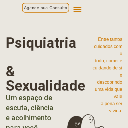
Agende sua Consulta
Primeira Consulta
Profissionais de Saúde
Psiquiatria
Entre tantos
cuidados com
o
todo, comece
&
cuidando de si
e
Sexualidade
descobrindo
uma vida que
Um espaço de
vale
a pena ser
escuta, ciência
vivida.
e acolhimento
para você.