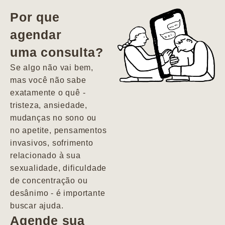
vida. Ela me
Por que
encontrou num
agendar
estado misto de
uma consulta?
depressão e
agitação com
Se algo não vai bem,
pensamentos
mas você não sabe
suicidas. Hoje
exatamente o quê -
vivo minha vida
tristeza, ansiedade,
com força, vontade
mudanças no sono ou
e alegria. Uma
no apetite, pensamentos
psiquiatra que se
invasivos, sofrimento
importa de
relacionado à sua
verdade com seus
sexualidade, dificuldade
pacientes de
de concentração ou
forma
desânimo - é importante
profundamente
buscar ajuda.
humana.
Agende sua