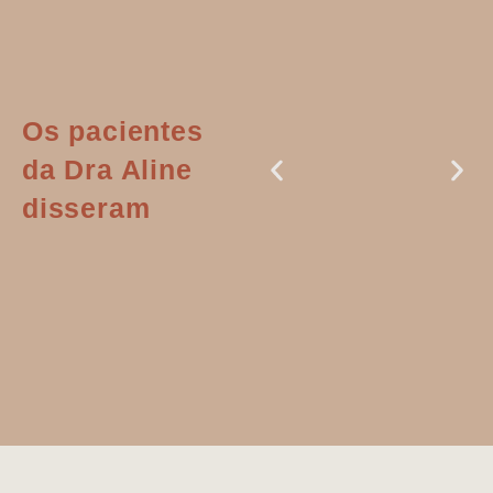
Os pacientes
da Dra Aline
disseram
Dr. Aline
literalmente
salvou a minha