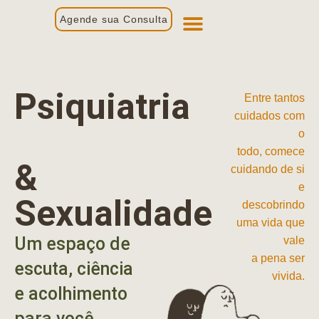
Agende sua Consulta
Primeira Consulta
Profissionais de Saúde
Psiquiatria
Entre tantos
cuidados com
o
todo, comece
&
cuidando de si
e
Sexualidade
descobrindo
uma vida que
Um espaço de
vale
a pena ser
escuta, ciência
vivida.
e acolhimento
para você.