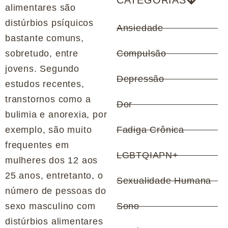
CATEGORIAS
alimentares são
distúrbios psíquicos
Ansiedade
bastante comuns,
sobretudo, entre
Compulsão
jovens. Segundo
Depressão
estudos recentes,
transtornos como a
Dor
bulimia e anorexia, por
exemplo, são muito
Fadiga Crônica
frequentes em
LGBTQIAPN+
mulheres dos 12 aos
25 anos, entretanto, o
Sexualidade Humana
número de pessoas do
sexo masculino com
Sono
distúrbios alimentares