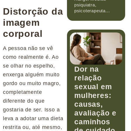
psiquiatra,
Distorção da
psicoterapeuta...
imagem
corporal
A pessoa não se vê
como realmente é. Ao
se olhar no espelho,
Dor na
enxerga alguém muito
relação
gordo ou muito magro,
sexual em
completamente
mulheres:
diferente do que
causas,
gostaria de ser. Isso a
avaliação e
leva a adotar uma dieta
caminhos
restrita ou, até mesmo,
de cuidado