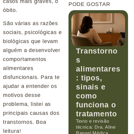
casos mais graves, o
PODE GOSTAR
óbito.
São várias as razões
sociais, psicológicas e
biológicas que levam
Transtorno
alguém a desenvolver
s
comportamentos
alimentares
alimentares
: tipos,
disfuncionais. Para te
sinais e
ajudar a entender os
como
motivos desse
funciona o
problema, listei as
tratamento
principais causas dos
Texto e revisão
transtornos. Boa
técnica: Dra. Aline
leitura!
Rangel Médica