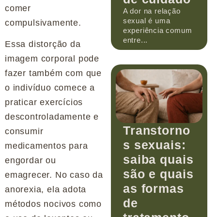
comer
A dor na relação
sexual é uma
compulsivamente.
experiência comum
entre...
Essa distorção da
imagem corporal pode
fazer também com que
o indivíduo comece a
praticar exercícios
descontroladamente e
Transtorno
consumir
s sexuais:
medicamentos para
saiba quais
engordar ou
são e quais
emagrecer. No caso da
as formas
anorexia, ela adota
de
métodos nocivos como