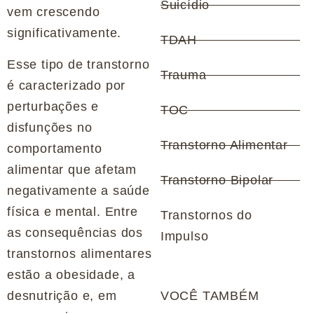
Suicídio
vem crescendo
significativamente.
TDAH
Esse tipo de transtorno
Trauma
é caracterizado por
perturbações e
TOC
disfunções no
Transtorno Alimentar
comportamento
alimentar que afetam
Transtorno Bipolar
negativamente a saúde
física e mental. Entre
Transtornos do
as consequências dos
Impulso
transtornos alimentares
estão a obesidade, a
desnutrição e, em
VOCÊ TAMBÉM