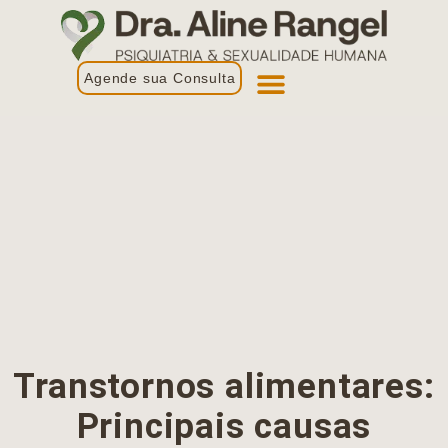
Agende sua Consulta
Primeira Consulta
Profissionais de Saúde
Transtornos alimentares:
Principais causas