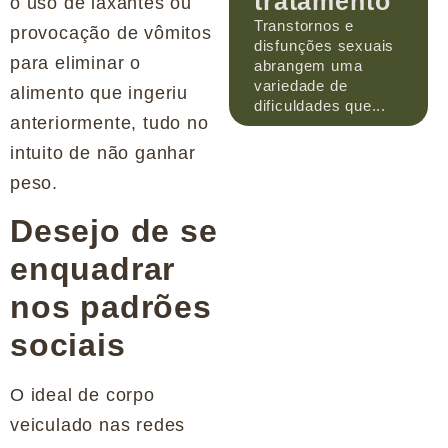
tratamento
o uso de laxantes ou
Transtornos e
provocação de vômitos
disfunções sexuais
para eliminar o
abrangem uma
variedade de
alimento que ingeriu
dificuldades que...
anteriormente, tudo no
intuito de não ganhar
peso.
Desejo de se
enquadrar
nos padrões
sociais
O ideal de corpo
veiculado nas redes