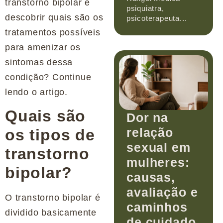
transtorno bipolar e
psiquiatra,
descobrir quais são os
psicoterapeuta...
tratamentos possíveis
para amenizar os
sintomas dessa
condição? Continue
lendo o artigo.
Quais são
Dor na
relação
os tipos de
sexual em
transtorno
mulheres:
bipolar?
causas,
avaliação e
O transtorno bipolar é
caminhos
dividido basicamente
de cuidado