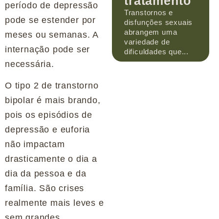
tratamento
período de depressão
Transtornos e
pode se estender por
disfunções sexuais
abrangem uma
meses ou semanas. A
variedade de
internação pode ser
dificuldades que...
necessária.
O tipo 2 de transtorno
bipolar é mais brando,
pois os episódios de
depressão e euforia
não impactam
drasticamente o dia a
dia da pessoa e da
família. São crises
realmente mais leves e
sem grandes