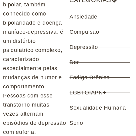
CATEGORIAS
bipolar, também
conhecido como
Ansiedade
bipolaridade e doença
maníaco-depressiva, é
Compulsão
um distúrbio
Depressão
psiquiátrico complexo,
caracterizado
Dor
especialmente pelas
mudanças de humor e
Fadiga Crônica
comportamento.
LGBTQIAPN+
Pessoas com esse
transtorno muitas
Sexualidade Humana
vezes alternam
episódios de depressão
Sono
com euforia.