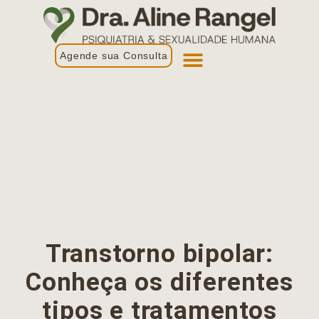
Agende sua Consulta
Primeira Consulta
Profissionais de Saúde
Transtorno bipolar:
Conheça os diferentes
tipos e tratamentos