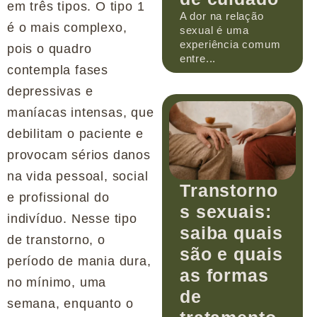
em três tipos. O tipo 1
A dor na relação
é o mais complexo,
sexual é uma
experiência comum
pois o quadro
entre...
contempla fases
depressivas e
maníacas intensas, que
debilitam o paciente e
provocam sérios danos
na vida pessoal, social
Transtorno
e profissional do
s sexuais:
indivíduo. Nesse tipo
saiba quais
de transtorno, o
são e quais
período de mania dura,
as formas
no mínimo, uma
de
semana, enquanto o