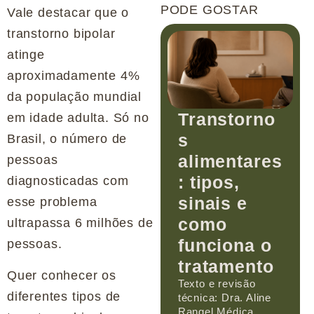
PODE GOSTAR
Vale destacar que o
transtorno bipolar
atinge
aproximadamente 4%
da população mundial
Transtorno
em idade adulta. Só no
s
Brasil, o número de
alimentares
pessoas
: tipos,
diagnosticadas com
sinais e
esse problema
como
ultrapassa 6 milhões de
funciona o
pessoas.
tratamento
Quer conhecer os
Texto e revisão
diferentes tipos de
técnica: Dra. Aline
Rangel Médica