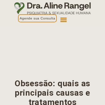
Agende sua Consulta
Primeira Consulta
Profissionais de Saúde
Obsessão: quais as
principais causas e
tratamentos