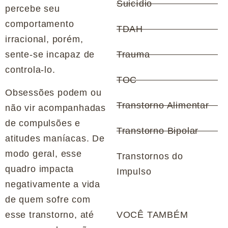
Suicídio
percebe seu
comportamento
TDAH
irracional, porém,
sente-se incapaz de
Trauma
controla-lo.
TOC
Obsessões podem ou
Transtorno Alimentar
não vir acompanhadas
de compulsões e
Transtorno Bipolar
atitudes maníacas. De
modo geral, esse
Transtornos do
quadro impacta
Impulso
negativamente a vida
de quem sofre com
esse transtorno, até
VOCÊ TAMBÉM