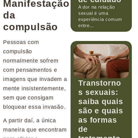
Manifestação
A dor na relação
da
sexual é uma
experiência comum
compulsão
entre...
Pessoas com
compulsão
normalmente sofrem
com pensamentos e
imagens que invadem a
Transtorno
mente insistentemente,
s sexuais:
sem que consigam
saiba quais
bloquear essa invasão.
são e quais
as formas
A partir daí, a única
de
maneira que encontram