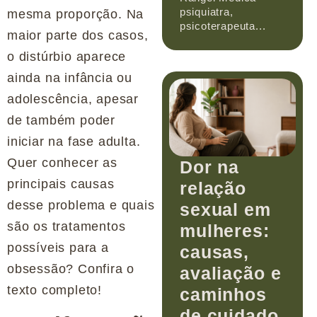
psiquiatra,
mesma proporção. Na
psicoterapeuta...
maior parte dos casos,
o distúrbio aparece
ainda na infância ou
adolescência, apesar
de também poder
iniciar na fase adulta.
Quer conhecer as
Dor na
principais causas
relação
desse problema e quais
sexual em
são os tratamentos
mulheres:
possíveis para a
causas,
obsessão? Confira o
avaliação e
texto completo!
caminhos
de cuidado