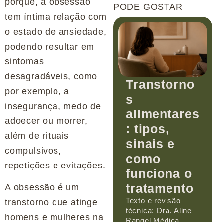
porque, a obsessão
PODE GOSTAR
tem íntima relação com
o estado de ansiedade,
podendo resultar em
sintomas
desagradáveis, como
Transtorno
por exemplo, a
s
insegurança, medo de
alimentares
adoecer ou morrer,
: tipos,
além de rituais
sinais e
compulsivos,
como
repetições e evitações.
funciona o
tratamento
A obsessão é um
Texto e revisão
transtorno que atinge
técnica: Dra. Aline
homens e mulheres na
Rangel Médica