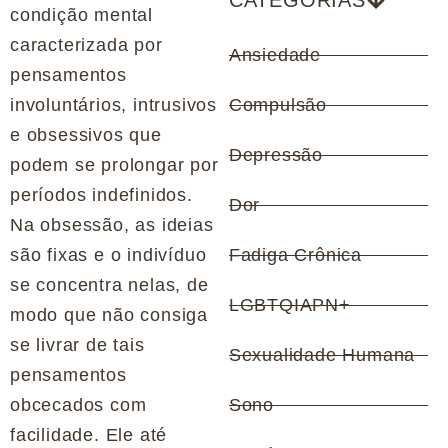
CATEGORIAS
condição mental
caracterizada por
Ansiedade
pensamentos
involuntários, intrusivos
Compulsão
e obsessivos que
Depressão
podem se prolongar por
períodos indefinidos.
Dor
Na obsessão, as ideias
são fixas e o indivíduo
Fadiga Crônica
se concentra nelas, de
LGBTQIAPN+
modo que não consiga
se livrar de tais
Sexualidade Humana
pensamentos
obcecados com
Sono
facilidade. Ele até