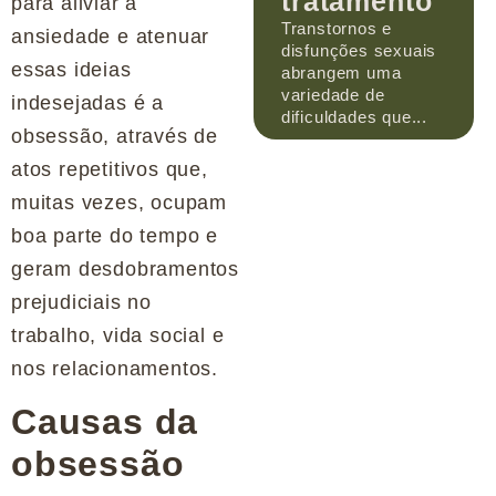
tratamento
para aliviar a
Transtornos e
ansiedade e atenuar
disfunções sexuais
essas ideias
abrangem uma
variedade de
indesejadas é a
dificuldades que...
obsessão, através de
atos repetitivos que,
muitas vezes, ocupam
boa parte do tempo e
geram desdobramentos
prejudiciais no
trabalho, vida social e
nos relacionamentos.
Causas da
obsessão