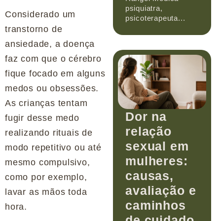
psiquiatra,
Considerado um
psicoterapeuta...
transtorno de
ansiedade, a doença
faz com que o cérebro
fique focado em alguns
medos ou obsessões.
As crianças tentam
Dor na
fugir desse medo
relação
realizando rituais de
sexual em
modo repetitivo ou até
mulheres:
mesmo compulsivo,
causas,
como por exemplo,
avaliação e
lavar as mãos toda
caminhos
hora.
de cuidado