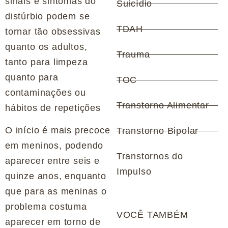
sinais e sintomas do
Suicídio
distúrbio podem se
TDAH
tornar tão obsessivas
quanto os adultos,
Trauma
tanto para limpeza
quanto para
TOC
contaminações ou
Transtorno Alimentar
hábitos de repetições
O início é mais precoce
Transtorno Bipolar
em meninos, podendo
Transtornos do
aparecer entre seis e
Impulso
quinze anos, enquanto
que para as meninas o
problema costuma
VOCÊ TAMBÉM
aparecer em torno de