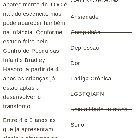
CATEGORIAS
aparecimento do TOC é
na adolescência, mas
Ansiedade
pode aparecer também
na infância. Conforme
Compulsão
estudo feito pelo
Depressão
Centro de Pesquisas
Infantis Bradley
Dor
Hasbro, a partir de 4
anos as crianças já
Fadiga Crônica
estão aptas a
LGBTQIAPN+
desenvolver o
transtorno.
Sexualidade Humana
Entre 4 e 8 anos as
Sono
que já apresentam