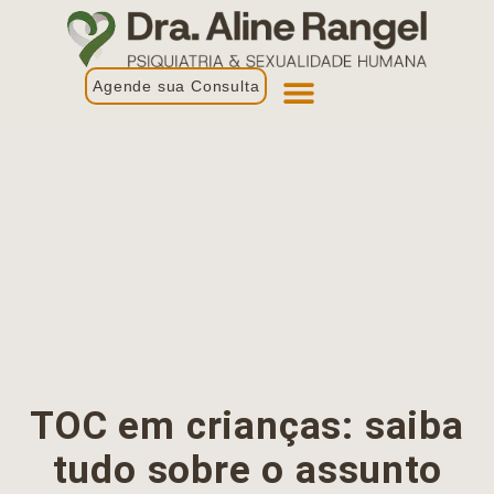
Agende sua Consulta
Primeira Consulta
Profissionais de Saúde
TOC em crianças: saiba
tudo sobre o assunto