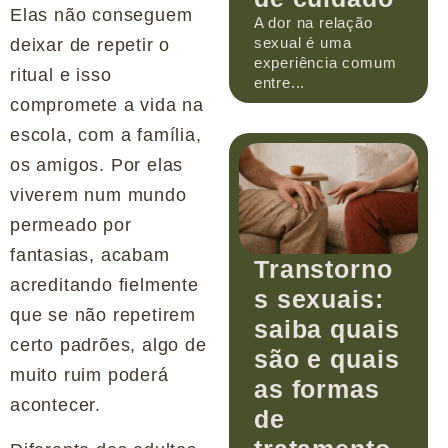
Elas não conseguem
A dor na relação
sexual é uma
deixar de repetir o
experiência comum
ritual e isso
entre...
compromete a vida na
escola, com a família,
os amigos. Por elas
viverem num mundo
permeado por
fantasias, acabam
Transtorno
acreditando fielmente
s sexuais:
que se não repetirem
saiba quais
certo padrões, algo de
são e quais
muito ruim poderá
as formas
acontecer.
de