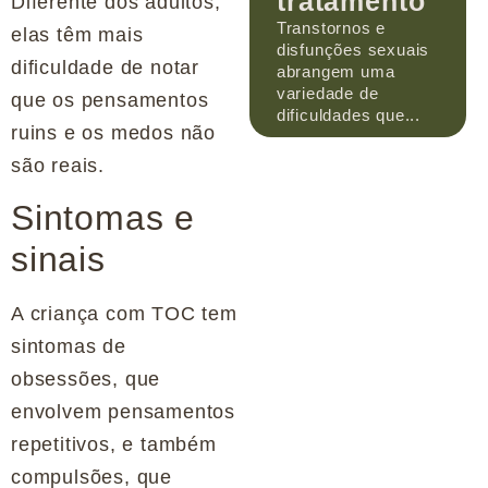
tratamento
Diferente dos adultos,
Transtornos e
elas têm mais
disfunções sexuais
dificuldade de notar
abrangem uma
variedade de
que os pensamentos
dificuldades que...
ruins e os medos não
são reais.
Sintomas e
sinais
A criança com TOC tem
sintomas de
obsessões, que
envolvem pensamentos
repetitivos, e também
compulsões, que