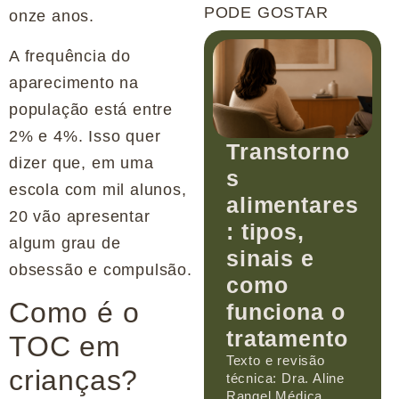
PODE GOSTAR
onze anos.
A frequência do
aparecimento na
população está entre
2% e 4%. Isso quer
Transtorno
dizer que, em uma
s
escola com mil alunos,
alimentares
20 vão apresentar
: tipos,
algum grau de
sinais e
obsessão e compulsão.
como
Como é o
funciona o
tratamento
TOC em
Texto e revisão
crianças?
técnica: Dra. Aline
Rangel Médica