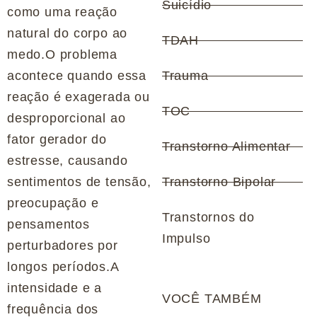
Suicídio
como uma reação
natural do corpo ao
TDAH
medo.O problema
acontece quando essa
Trauma
reação é exagerada ou
TOC
desproporcional ao
fator gerador do
Transtorno Alimentar
estresse, causando
sentimentos de tensão,
Transtorno Bipolar
preocupação e
Transtornos do
pensamentos
Impulso
perturbadores por
longos períodos.A
intensidade e a
VOCÊ TAMBÉM
frequência dos