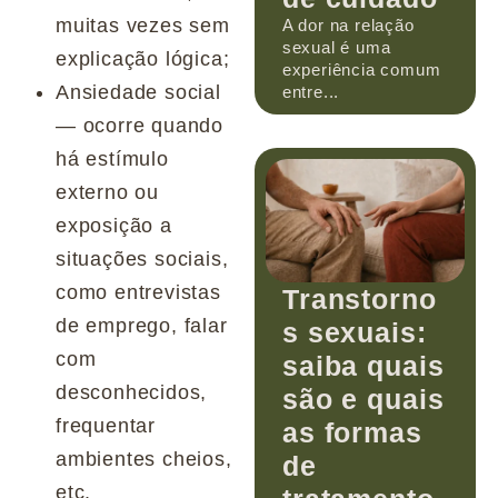
muitas vezes sem
A dor na relação
sexual é uma
explicação lógica;
experiência comum
Ansiedade social
entre...
— ocorre quando
há estímulo
externo ou
exposição a
situações sociais,
como entrevistas
Transtorno
de emprego, falar
s sexuais:
com
saiba quais
desconhecidos,
são e quais
frequentar
as formas
ambientes cheios,
de
etc.