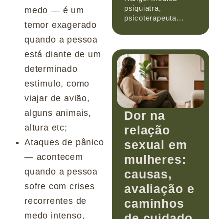
psiquiatra,
medo — é um
psicoterapeuta...
temor exagerado
quando a pessoa
está diante de um
determinado
estímulo, como
viajar de avião,
alguns animais,
Dor na
altura etc;
relação
Ataques de pânico
sexual em
— acontecem
mulheres:
quando a pessoa
causas,
sofre com crises
avaliação e
recorrentes de
caminhos
medo intenso,
de cuidado