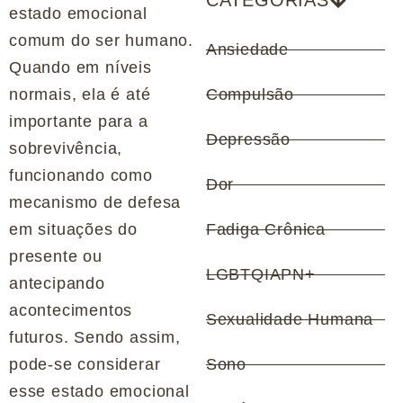
CATEGORIAS
estado emocional
comum do ser humano.
Ansiedade
Quando em níveis
normais, ela é até
Compulsão
importante para a
Depressão
sobrevivência,
funcionando como
Dor
mecanismo de defesa
em situações do
Fadiga Crônica
presente ou
LGBTQIAPN+
antecipando
acontecimentos
Sexualidade Humana
futuros. Sendo assim,
pode-se considerar
Sono
esse estado emocional