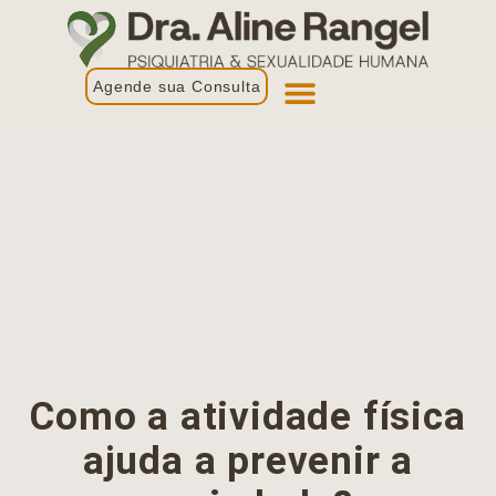
Agende sua Consulta
Primeira Consulta
Profissionais de Saúde
Como a atividade física
ajuda a prevenir a