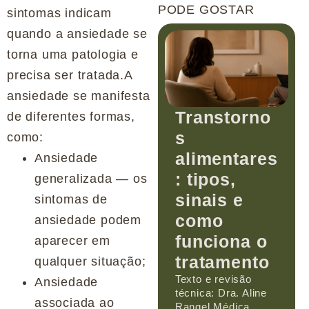
PODE GOSTAR
sintomas indicam
quando a ansiedade se
torna uma patologia e
precisa ser tratada.A
ansiedade se manifesta
Transtorno
de diferentes formas,
s
como:
alimentares
Ansiedade
: tipos,
generalizada — os
sinais e
sintomas de
como
ansiedade podem
funciona o
aparecer em
tratamento
qualquer situação;
Texto e revisão
Ansiedade
técnica: Dra. Aline
associada ao
Rangel Médica