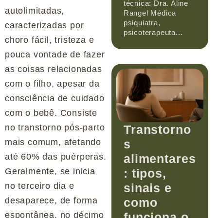
técnica: Dra. Aline
autolimitadas,
Rangel Médica
psiquiatra,
caracterizadas por
psicoterapeuta...
choro fácil, tristeza e
pouca vontade de fazer
as coisas relacionadas
com o filho, apesar da
consciência de cuidado
com o bebê. Consiste
no transtorno pós-parto
Transtorno
mais comum, afetando
s
até 60% das puérperas.
alimentares
Geralmente, se inicia
: tipos,
no terceiro dia e
sinais e
desaparece, de forma
como
espontânea, no décimo
funciona o