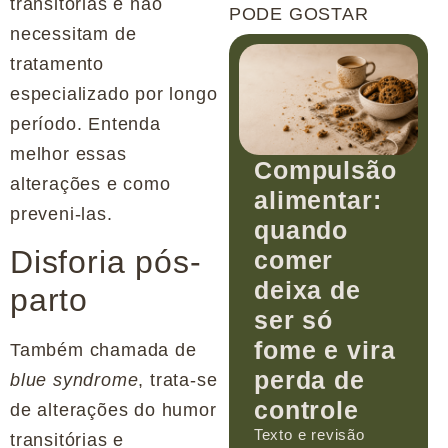
transitórias e não
PODE GOSTAR
necessitam de
tratamento
especializado por longo
período. Entenda
melhor essas
Compulsão
alterações e como
alimentar:
preveni-las.
quando
Disforia pós-
comer
deixa de
parto
ser só
fome e vira
Também chamada de
perda de
blue syndrome
, trata-se
controle
de alterações do humor
Texto e revisão
transitórias e