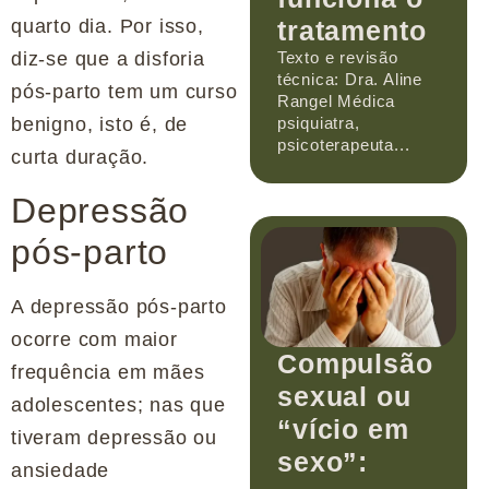
quarto dia. Por isso,
tratamento
diz-se que a disforia
Texto e revisão
técnica: Dra. Aline
pós-parto tem um curso
Rangel Médica
benigno, isto é, de
psiquiatra,
psicoterapeuta...
curta duração.
Depressão
pós-parto
A depressão pós-parto
ocorre com maior
Compulsão
frequência em mães
sexual ou
adolescentes; nas que
“vício em
tiveram depressão ou
sexo”:
ansiedade