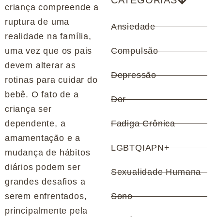
CATEGORIAS
criança compreende a
ruptura de uma
Ansiedade
realidade na família,
uma vez que os pais
Compulsão
devem alterar as
Depressão
rotinas para cuidar do
bebê. O fato de a
Dor
criança ser
dependente, a
Fadiga Crônica
amamentação e a
LGBTQIAPN+
mudança de hábitos
diários podem ser
Sexualidade Humana
grandes desafios a
serem enfrentados,
Sono
principalmente pela