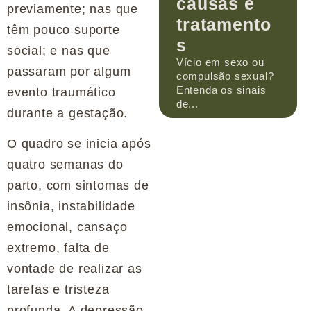
causas e
previamente; nas que
tratamento
têm pouco suporte
s
social; e nas que
Vício em sexo ou
passaram por algum
compulsão sexual?
Entenda os sinais
evento traumático
de...
durante a gestação.
O quadro se inicia após
quatro semanas do
parto, com sintomas de
insônia, instabilidade
emocional, cansaço
extremo, falta de
vontade de realizar as
tarefas e tristeza
profunda. A depressão