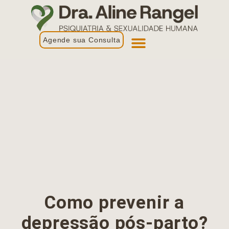
Agende sua Consulta
Primeira Consulta
Profissionais de Saúde
Como prevenir a
depressão pós-parto?