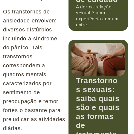
A dor na relação
Os transtornos de
sexual é uma
experiência comum
ansiedade envolvem
entre...
diversos distúrbios,
incluindo a síndrome
do pânico. Tais
transtornos
correspondem a
quadros mentais
Transtorno
caracterizados por
s sexuais:
sentimento de
saiba quais
preocupação e temor
são e quais
fortes o bastante para
as formas
prejudicar as atividades
de
diárias.