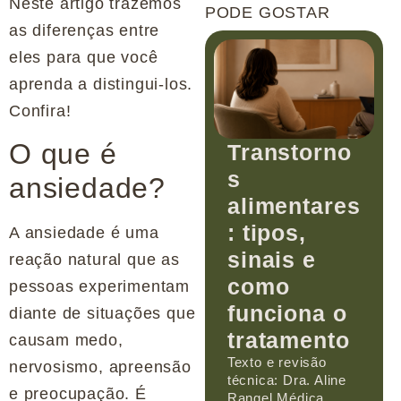
Neste artigo trazemos
PODE GOSTAR
as diferenças entre
eles para que você
aprenda a distingui-los.
Confira!
O que é
Transtorno
s
ansiedade?
alimentares
: tipos,
A ansiedade é uma
sinais e
reação natural que as
como
pessoas experimentam
funciona o
diante de situações que
tratamento
causam medo,
Texto e revisão
nervosismo, apreensão
técnica: Dra. Aline
e preocupação. É
Rangel Médica