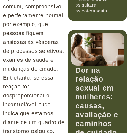
psiquiatra,
comum, compreensível
psicoterapeuta...
e perfeitamente normal,
por exemplo, que
pessoas fiquem
ansiosas às vésperas
de processos seletivos,
exames de saúde e
mudanças de cidade.
Dor na
Entretanto, se essa
relação
reação for
sexual em
desproporcional e
mulheres:
incontrolável, tudo
causas,
indica que estamos
avaliação e
diante de um quadro de
caminhos
transtorno psíquico.
de cuidado