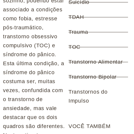
sozinho, podendo estar
Suicídio
associado a condições
TDAH
como fobia, estresse
pós-traumático,
Trauma
transtorno obsessivo
compulsivo (TOC) e
TOC
síndrome do pânico.
Transtorno Alimentar
Esta última condição, a
síndrome do pânico
Transtorno Bipolar
costuma ser, muitas
vezes, confundida com
Transtornos do
o transtorno de
Impulso
ansiedade, mas vale
destacar que os dois
quadros são diferentes.
VOCÊ TAMBÉM