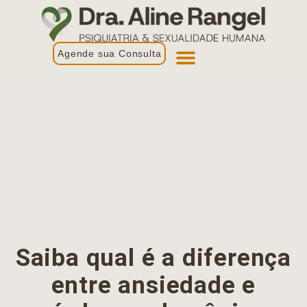
Agende sua Consulta
Primeira Consulta
Profissionais de Saúde
Saiba qual é a diferença
entre ansiedade e