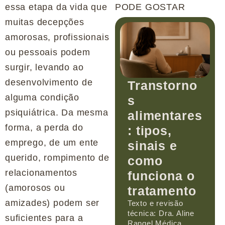
essa etapa da vida que
PODE GOSTAR
muitas decepções
amorosas, profissionais
ou pessoais podem
surgir, levando ao
desenvolvimento de
Transtorno
alguma condição
s
psiquiátrica. Da mesma
alimentares
forma, a perda do
: tipos,
emprego, de um ente
sinais e
querido, rompimento de
como
relacionamentos
funciona o
(amorosos ou
tratamento
amizades) podem ser
Texto e revisão
técnica: Dra. Aline
suficientes para a
Rangel Médica