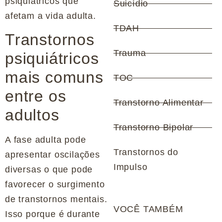
psiquiátricos que
Suicídio
afetam a vida adulta.
TDAH
Transtornos
Trauma
psiquiátricos
mais comuns
TOC
entre os
Transtorno Alimentar
adultos
Transtorno Bipolar
A fase adulta pode
Transtornos do
apresentar oscilações
Impulso
diversas o que pode
favorecer o surgimento
de transtornos mentais.
VOCÊ TAMBÉM
Isso porque é durante