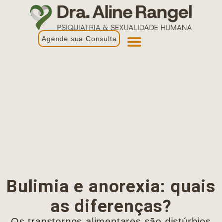
Agende sua Consulta
Primeira Consulta
Profissionais de Saúde
Bulimia e anorexia: quais
as diferenças?
Os transtornos alimentares são distúrbios