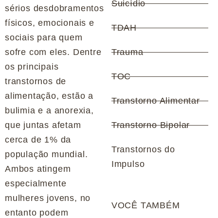
Suicídio
sérios desdobramentos
físicos, emocionais e
TDAH
sociais para quem
sofre com eles. Dentre
Trauma
os principais
TOC
transtornos de
alimentação, estão a
Transtorno Alimentar
bulimia e a anorexia,
que juntas afetam
Transtorno Bipolar
cerca de 1% da
Transtornos do
população mundial.
Impulso
Ambos atingem
especialmente
mulheres jovens, no
VOCÊ TAMBÉM
entanto podem