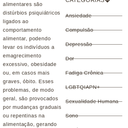
CATEGORIAS
alimentares são
distúrbios psiquiátricos
Ansiedade
ligados ao
comportamento
Compulsão
alimentar, podendo
Depressão
levar os indivíduos a
emagrecimento
Dor
excessivo, obesidade
ou, em casos mais
Fadiga Crônica
graves, óbito. Esses
LGBTQIAPN+
problemas, de modo
geral, são provocados
Sexualidade Humana
por mudanças graduais
ou repentinas na
Sono
alimentação, gerando