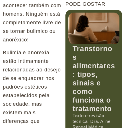
PODE GOSTAR
acontecer também com
homens. Ninguém está
completamente livre de
se tornar bulímico ou
anoréxico!
Transtorno
Bulimia e anorexia
s
estão intimamente
alimentares
relacionadas ao desejo
: tipos,
de se enquadrar nos
sinais e
padrões estéticos
como
estabelecidos pela
funciona o
sociedade, mas
tratamento
existem mais
Texto e revisão
diferenças que
técnica: Dra. Aline
Rangel Médica