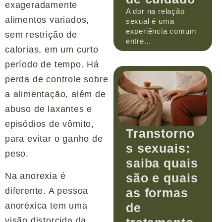
exageradamente
A dor na relação
alimentos variados,
sexual é uma
experiência comum
sem restrição de
entre...
calorias, em um curto
período de tempo. Há
perda de controle sobre
a alimentação, além de
abuso de laxantes e
episódios de vômito,
Transtorno
para evitar o ganho de
s sexuais:
peso.
saiba quais
são e quais
Na anorexia é
as formas
diferente. A pessoa
de
anoréxica tem uma
visão distorcida da