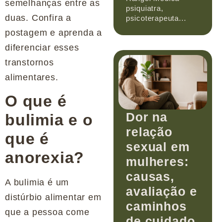
semelhanças entre as
psiquiatra,
duas. Confira a
psicoterapeuta...
postagem e aprenda a
diferenciar esses
transtornos
alimentares.
O que é
Dor na
bulimia e o
relação
que é
sexual em
anorexia?
mulheres:
causas,
A bulimia é um
avaliação e
distúrbio alimentar em
caminhos
que a pessoa come
de cuidado