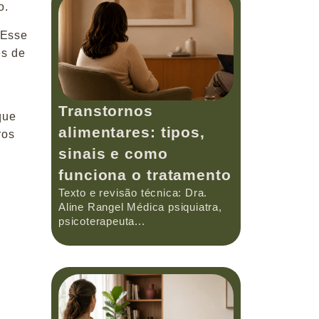
o.
 Esse
es de
o
Transtornos
que
alimentares: tipos,
ros
sinais e como
funciona o tratamento
Texto e revisão técnica: Dra.
Aline Rangel Médica psiquiatra,
psicoterapeuta...