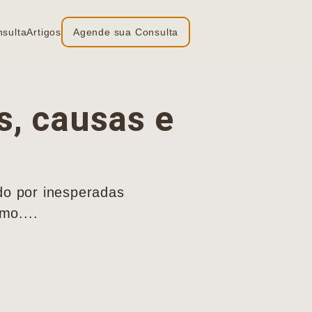
nsulta
Artigos
Agende sua Consulta
s, causas e
do por inesperadas
mo....