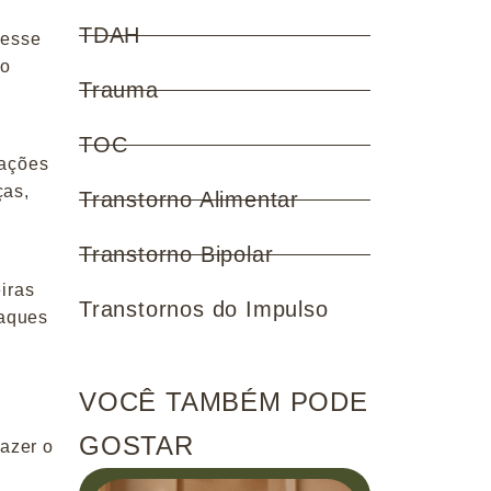
TDAH
 esse
to
Trauma
TOC
uações
ças,
Transtorno Alimentar
Transtorno Bipolar
iras
Transtornos do Impulso
taques
VOCÊ TAMBÉM PODE
GOSTAR
fazer o