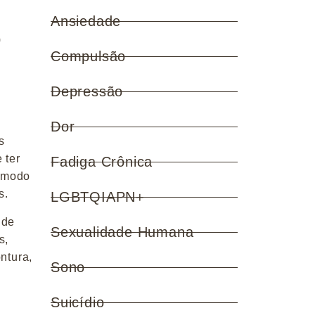
Ansiedade
0
Compulsão
Depressão
Dor
s
 ter
Fadiga Crônica
e modo
s.
LGBTQIAPN+
 de
Sexualidade Humana
s,
ontura,
Sono
Suicídio